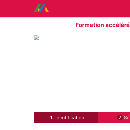
Formation accélérée
1
Identification
2
Sé